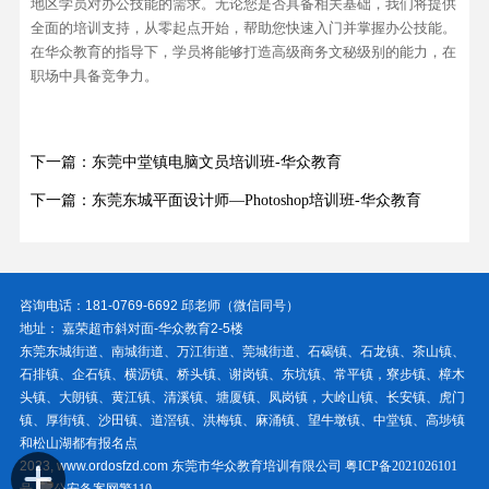
地区学员对办公技能的需求。无论您是否具备相关基础，我们将提供
全面的培训支持，从零起点开始，帮助您快速入门并掌握办公技能。
在华众教育的指导下，学员将能够打造高级商务文秘级别的能力，在
职场中具备竞争力。
下一篇：东莞中堂镇电脑文员培训班-华众教育
下一篇：东莞东城平面设计师—Photoshop培训班-华众教育
咨询电话：181-0769-6692 邱老师（微信同号）
地址： 嘉荣超市斜对面-华众教育2-5楼
东莞东城街道、南城街道、万江街道、莞城街道、石碣镇、石龙镇、茶山镇、
石排镇、企石镇、横沥镇、桥头镇、谢岗镇、东坑镇、常平镇，寮步镇、樟木
头镇、大朗镇、黄江镇、清溪镇、塘厦镇、凤岗镇，大岭山镇、长安镇、虎门
镇、厚街镇、沙田镇、道滘镇、洪梅镇、麻涌镇、望牛墩镇、中堂镇、高埗镇
和松山湖都有报名点
2023, www.ordosfzd.com 东莞市华众教育培训有限公司
粤ICP备2021026101