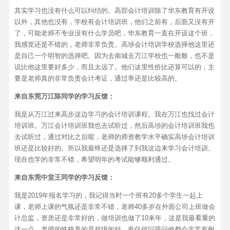
其实学习也没有什么可以纠结的。高部会计培训除了华东教育有开设
以外，其他也没有，学校有会计培训班，他们之前有，后面又没有开
了，可能老师不专业没有什么学员吧，华东教育一直在开设这个班，
我感觉还是不错的，老师非常负责。高埗会计培训学校选择他这里还
是自己一个明智的选择吧。因为去南城去万江学校也一般般，也不是
说比他这里要好多少，而且太远了。他们这里性价比还算可以的，主
要是老师真的非常负责会计考证，通过率还是比较高的。
来自东莞万江陈同学的学习反馈：
我是从万江过来高步这边学习的会计培训课程。我在万江也找过会计
培训班。万江会计培训班我也去试听过，然后高埗的会计培训班我也
去试听过，通过对比之后呢，老师的师资教学水平确实高埗会计培训
班还是比较好的。所以我最终还是选择了到我这边来学习会计培训。
现在也学的非常不错，希望明年的考试能够顺利通过。
来自东莞中堂王同学的学习反馈：
我是2019年报名学习的，我记得当时一个班有20多个学生一起上
课，老师上课的气氛还是非常不错，老师40多岁在外面公司上班做会
计总监，资质还是非常好的，做培训也做了10来年，这是我最看重的
这一点。老师的性格真的是超级的好，有任何问题问他都会非常有耐